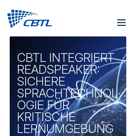
Zum
Inhalt
springen
CBTL INTEGRIERT
READSPEAKER:
SICHERE
SPRACHTECHNOL
OGIE FÜR
KRITISCHE
LERNUMGEBUNG