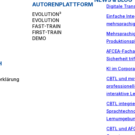
AUTORENPLATTFORM
Digitale Tran
EVOLUTION³
Einfache Inte
EVOLUTION
mehrsprachig
FAST-TRAIN
FIRST-TRAIN
Mehrsprachige
DEMO
Produktionsp
AFCEA-Fachau
Sicherheit tri
H
KI im Corpor
CBTL und mo
rklärung
professionel
interaktive L
CBTL integri
Sprachtechnol
Lernumgebu
CBTL und AFC