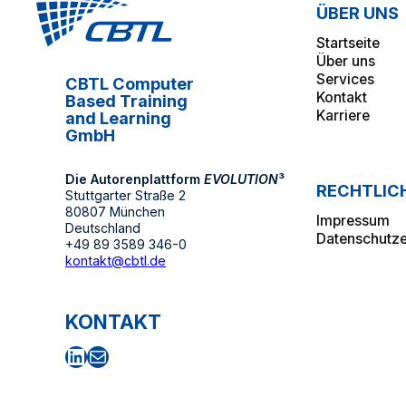
ÜBER UNS
Startseite
Über uns
Services
CBTL Computer
Kontakt
Based Training
Karriere
and Learning
GmbH
Die Autorenplattform
EVOLUTION
³
RECHTLIC
Stuttgarter Straße 2
80807 München
Impressum
Deutschland
Datenschutze
+49 89 3589 346-0
kontakt@cbtl.de
KONTAKT
LinkedIn
E-Mail