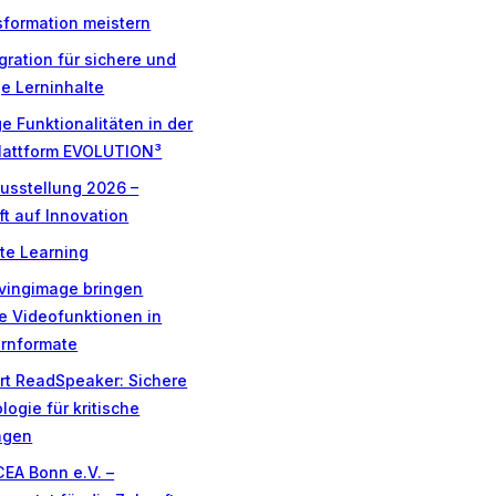
sformation meistern
gration für sichere und
e Lerninhalte
 Funktionalitäten in der
lattform EVOLUTION³
sstellung 2026 –
fft auf Innovation
ate Learning
vingimage bringen
le Videofunktionen in
ernformate
ert ReadSpeaker: Sichere
ogie für kritische
ngen
EA Bonn e.V. –